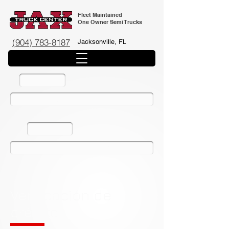
Fleet Maintained
One Owner Semi Trucks
(904) 783-8187
Jacksonville, FL
Contacto
Página Principal
Iventario
Aplicar Para Credito
Verificación de
crédito