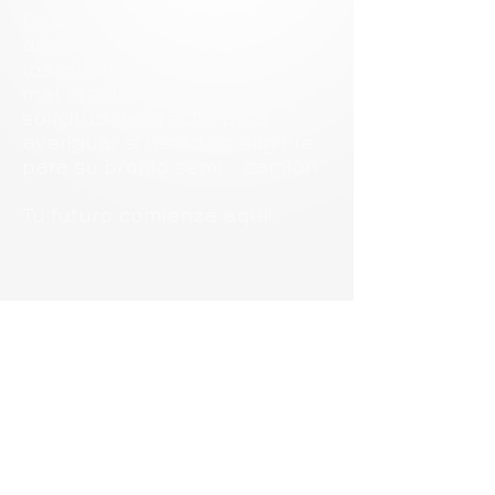
En JAX Truck Center,
ofrecemos semi-camiones a
los clientes con el bien y el
mal crédito ! Llena esta
solicitud de crédito para
averiguar si usted es eligible
para su propio semi - camión.
Tu futuro comienza aquí!